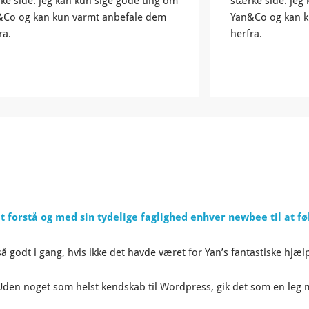
ke side. jeg kan kun sige gode ting om
stærke side. jeg
&Co og kan kun varmt anbefale dem
Yan&Co og kan k
ra.
herfra.
t forstå og med sin tydelige faglighed enhver newbee til at fø
godt i gang, hvis ikke det havde været for Yan’s fantastiske hjæl
 Uden noget som helst kendskab til Wordpress, gik det som en leg 