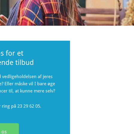
s for et
ende tilbud
d vedligeholdelsen af jeres
? Eller måske vil I bare øge
cer til, at kunne mere selv?
er ring på 23 29 62 05.
 os