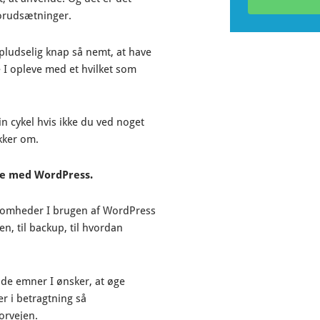
forudsætninger.
t pludselig knap så nemt, at have
e I opleve med et hvilket som
in cykel hvis ikke du ved noget
akker om.
ne med WordPress.
ksomheder I brugen af WordPress
n, til backup, til hvordan
 de emner I ønsker, at øge
r i betragtning så
orvejen.