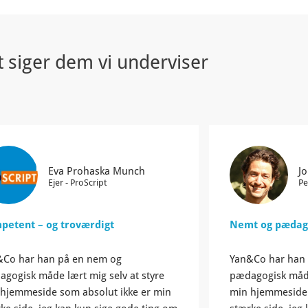
 siger dem vi underviser
Eva Prohaska Munch
J
Ejer - ProScript
Pe
petent – og troværdigt
Nemt og pædag
&Co har han på en nem og
Yan&Co har han
gogisk måde lært mig selv at styre
pædagogisk måde 
hjemmeside som absolut ikke er min
min hjemmeside 