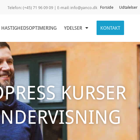
Forside
Udtalelser
Telefon:
(+45) 71 96 09 09 | E-mail:
info@yanco.dk
HASTIGHEDSOPTIMERING
YDELSER
KONTAKT
PRESS KURSER
NDERVISNING