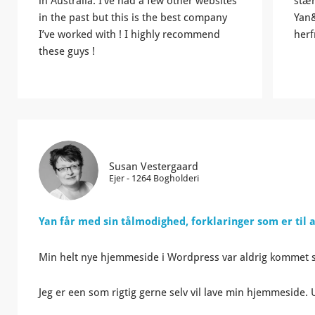
in Australia. I’ve had a few other websites
stær
in the past but this is the best company
Yan
I’ve worked with ! I highly recommend
herf
these guys !
Susan Vestergaard
Ejer - 1264 Bogholderi
Yan får med sin tålmodighed, forklaringer som er til a
Min helt nye hjemmeside i Wordpress var aldrig kommet så 
Jeg er een som rigtig gerne selv vil lave min hjemmeside.