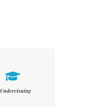
r koldt at drikke og lidt at spise.
 spørgsmål undervejs. Og vi sørger
dervisningen og har rig mulighed
eller flere) undervisningsdage hvor
 Undervisning
Undervisning