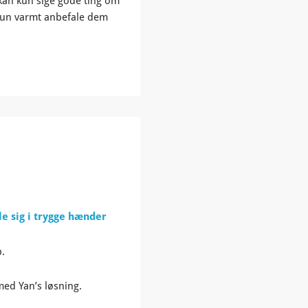
 kan kun sige gode ting om
un varmt anbefale dem
le sig i trygge hænder
p.
med Yan’s løsning.