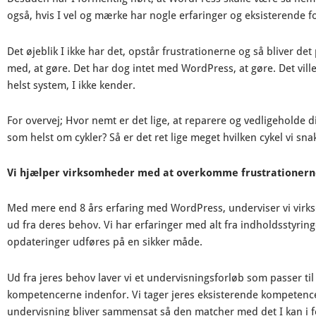
også, hvis I vel og mærke har nogle erfaringer og eksisterende 
Det øjeblik I ikke har det, opstår frustrationerne og så bliver de
med, at gøre. Det har dog intet med WordPress, at gøre. Det vill
helst system, I ikke kender.
For overvej; Hvor nemt er det lige, at reparere og vedligeholde d
som helst om cykler? Så er det ret lige meget hvilken cykel vi sn
Vi hjælper virksomheder med at overkomme frustrationer
Med mere end 8 års erfaring med WordPress, underviser vi vir
ud fra deres behov. Vi har erfaringer med alt fra indholdsstyringe
opdateringer udføres på en sikker måde.
Ud fra jeres behov laver vi et undervisningsforløb som passer til
kompetencerne indenfor. Vi tager jeres eksisterende kompetence
undervisning bliver sammensat så den matcher med det I kan i f