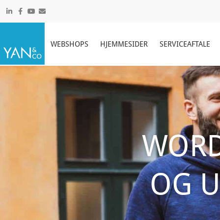
Gå
til
indholdet
WEBSHOPS
HJEMMESIDER
SERVICEAFTALE
WORD
OG U