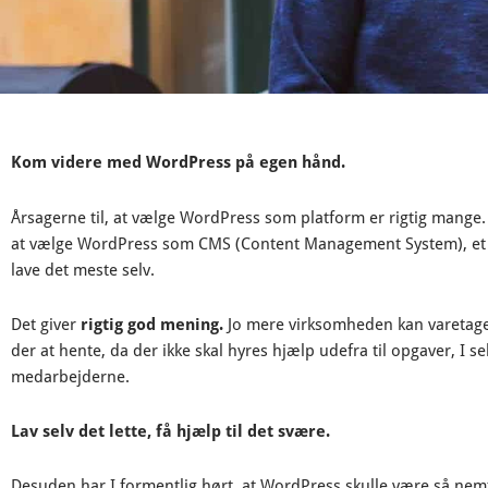
Kom videre med WordPress på egen hånd.
Årsagerne til, at vælge WordPress som platform er rigtig mange. 
at vælge WordPress som CMS (Content Management System), et
lave det meste selv.
Det giver
rigtig god mening.
Jo mere virksomheden kan varetage s
der at hente, da der ikke skal hyres hjælp udefra til opgaver, I s
medarbejderne.
Lav selv det lette, få hjælp til det svære.
Desuden har I formentlig hørt, at WordPress skulle være så nemt