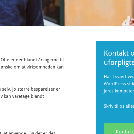
Kontakt o
Ofte er der blandt årsagerne til
uforpligt
 ønske om at virksomheden kan
Har I svært ve
WordPress side
elv, jo større besparelser er
jeres kompeten
elv kan varetage blandt
Skriv til os ell
Kontakt
, at anvende. Og det er det