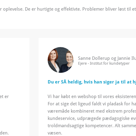
oplevelse. De er hurtigte og effektivte. Problemer bliver løst til et 
Sanne Dollerup og Jannie I
Ejere - Institut for kundetyper
Du er SÅ heldig, hvis han siger ja til at 
et er
Vi har købt en webshop til vores eksister
For at sige det ligeud faldt vi pladask for 
væremåde kombineret med ekstrem profes
s
kundeservice, udprægede pædagogiske ev
troldmandsagtige kompetencer. Alt sammen 
rden.
væsen.