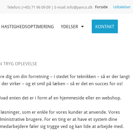
Forside
Udtalelser
Telefon:
(+45) 71 96 09 09 | E-mail:
info@yanco.dk
HASTIGHEDSOPTIMERING
YDELSER
KONTAKT
N TRYG OPLEVELSE
dig om din forretning – i stedet for teknikken – så er der langt
 der virker – og et smil på læben – så er det en succes for os!
Hvad enten det er i form af en hjemmeside eller en webshop.
de løsninger, som er enkle for vores kunder at anvende. Vores
inistrative brugere. For en ting er at have et system dine
medarbejdere føler sig trygge ved og kan lide at arbejde med.