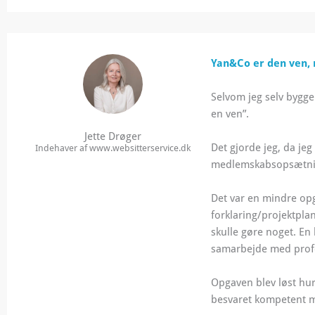
Yan&Co er den ven, 
Selvom jeg selv bygger
en ven”.
Jette Drøger
Det gjorde jeg, da j
Indehaver af www.websitterservice.dk
medlemskabsopsætning 
Det var en mindre op
forklaring/projektpla
skulle gøre noget. En 
samarbejde med profe
Opgaven blev løst hur
besvaret kompetent m