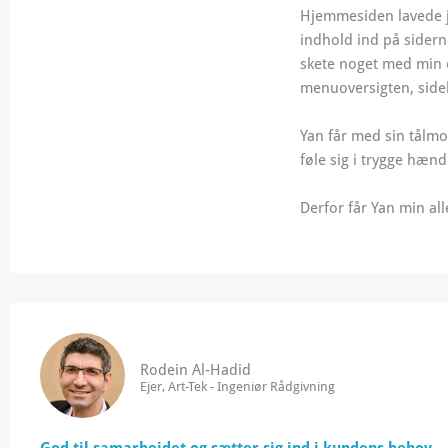
Hjemmesiden lavede je
indhold ind på sider
skete noget med min
menuoversigten, sideh
Yan får med sin tålmod
føle sig i trygge hæn
Derfor får Yan min al
Rodein Al-Hadid
Ejer, Art-Tek - Ingeniør Rådgivning
God til samarbejdet og sætter sig ind i kundens behov