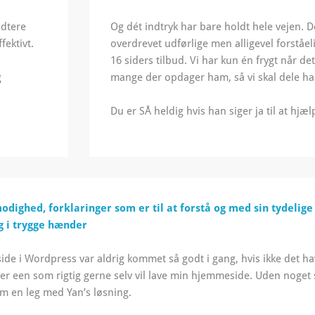
ndtere
Og dét indtryk har bare holdt hele vejen. 
fektivt.
overdrevet udførlige men alligevel forståe
16 siders tilbud.
Vi har kun én frygt når det
g
mange der opdager ham, så vi skal dele 
Du er SÅ heldig hvis han siger ja til at hjæl
odighed, forklaringer som er til at forstå og med sin tydelig
ig i trygge hænder
de i Wordpress var aldrig kommet så godt i gang, hvis ikke det ha
 er een som rigtig gerne selv vil lave min hjemmeside. Uden noget 
m en leg med Yan’s løsning.