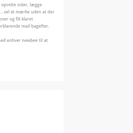
 oprette sider, lægge
 … vel at mærke
uden
at der
ver og fik klaret
orklarende mail bagefter.
ghed enhver newbee til at