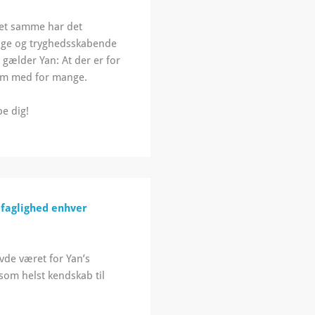
Det samme har det
lige og tryghedsskabende
 gælder Yan: At der er for
ham med for mange.
pe dig!
e faglighed enhver
vde været for Yan’s
som helst kendskab til