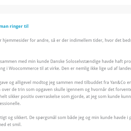
man ringer til
 hjemmesider for andre, så er der indimellem tider, hvor det bedst 
eg sammen med min kunde Danske Soloselvstændige havde haft pro
i Woocommerce til at virke. Den er nemlig ikke lige ud af lande
gave og alligevel modtog jeg sammen med tilbuddet fra Yan&Co e
n over de trin som opgaven skulle igennem og hvornår det forvent
helt sikker positiv overraskelse som gjorde, at jeg som kunde kunne
ssionelle.
tigt og sikkert. De spørgsmål som både jeg og min kunde havde i p
ed et smil.