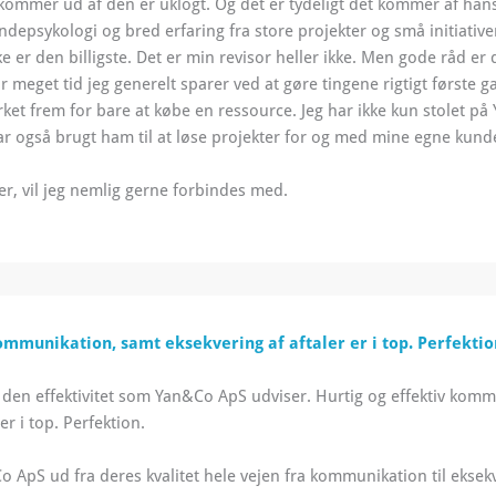
kommer ud af den er uklogt. Og det er tydeligt det kommer af hans 
ndepsykologi og bred erfaring fra store projekter og små initiative
 er den billigste. Det er min revisor heller ikke. Men gode råd er 
or meget tid jeg generelt sparer ved at gøre tingene rigtigt første g
ket frem for bare at købe en ressource.
Jeg har ikke kun stolet p
ar også brugt ham til at løse projekter for og med mine egne kund
er, vil jeg nemlig gerne forbindes med.
ommunikation, samt eksekvering af aftaler er i top. Perfektio
d den effektivitet som Yan&Co ApS udviser. Hurtig og effektiv kom
er i top. Perfektion.
o ApS ud fra deres kvalitet hele vejen fra kommunikation til eksekv