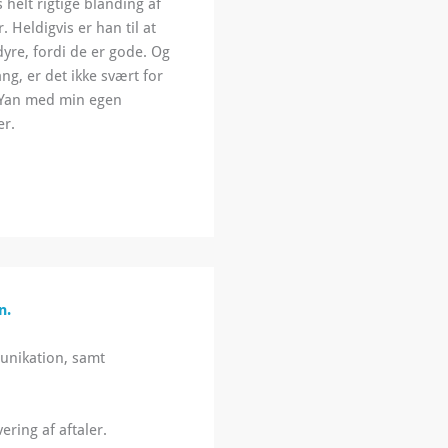
helt rigtige blanding af
r.
Heldigvis er han til at
dyre, fordi de er gode. Og
ang, er det ikke svært for
å Yan med min egen
er.
n.
munikation, samt
ering af aftaler.