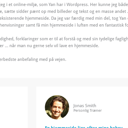
g i et online-miljø, som Yan har i Wordpress. Her kunne jeg både
ne, sætte sidder pænt op med billeder og tekst og en masse andet
 eksisterende hjemmeside.
Da jeg var færdig med min del, tog Yan o
envisninger samt få min hjemmeside i luften med en fantastisk f
ighed, forklaringer som er til at forstå og med sin tydelige fagli
der … når man nu gerne selv vil lave en hjemmeside.
lerbedste anbefaling med på vejen.
Jonas Smith
Personlig Træner
En hjemmeside lige efter mine behov