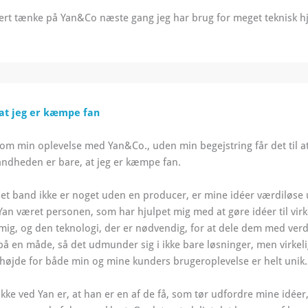
ikkert tænke på Yan&Co næste gang jeg har brug for meget teknisk
at jeg er kæmpe fan
e om min oplevelse med Yan&Co., uden min begejstring får det til a
ndheden er bare, at jeg er kæmpe fan.
et band ikke er noget uden en producer, er mine idéer værdiløse
Yan været personen, som har hjulpet mig med at gøre idéer til vir
ig, og den teknologi, der er nødvendig, for at dele dem med ver
på en måde, så det udmunder sig i ikke bare løsninger, men virk
højde for både min og mine kunders brugeroplevelse er helt unik.
ke ved Yan er, at han er en af de få, som tør udfordre mine idéer,