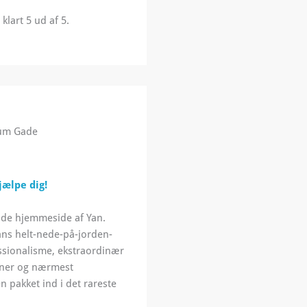
klart 5 ud af 5.
lum Gade
hjælpe dig!
ende hjemmeside af Yan.
hans helt-nede-på-jorden-
sionalisme, ekstraordinær
ner og nærmest
pakket ind i det rareste