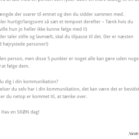
 mængde der svarer til emnet og den du sidder sammen med.
er hurtigt/langsomt så sæt et tempoet derefter – Tænk hvis du
ille hun jo heller ikke kunne følge med i!)
 taler stille og lavmælt, skal du tilpasse til det. Der er næsten
d højrystede personer!)
en person, men disse 5 punkter er noget alle kan gøre uden nog
g
at følge dem.
du dig i din kommunikation?
lser du selv har i din kommunikation, det kan være det er bevids
er du netop er kommet til, at tænke over.
! Hav en SKØN dag!
Næste