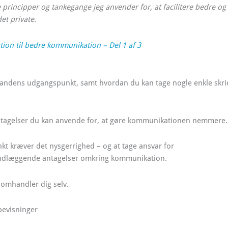
 de principper og tankegange jeg anvender for, at facilitere bedre og
et private.
ration til bedre kommunikation – Del 1 af 3
den andens udgangspunkt, samt hvordan du kan tage nogle enkle skri
 antagelser du kan anvende for, at gøre kommunikationen nemmere.
t kræver det nysgerrighed – og at tage ansvar for
rundlæggende antagelser omkring kommunikation.
 omhandler dig selv.
bevisninger