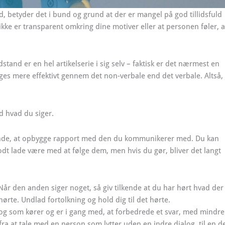
etyder det i bund og grund at der er mangel på god tillidsfuld
ikke er transparent omkring dine motiver eller at personen føler, a
nd er en hel artikelserie i sig selv – faktisk er det nærmest en
gges mere effektivt gennem det non-verbale end det verbale. Altså,
d hvad du siger.
begynde, at opbygge rapport med den du kommunikerer med. Du kan
odt lade være med at følge dem, men hvis du gør, bliver det langt
 Når den anden siger noget, så giv tilkende at du har hørt hvad der
rte. Undlad fortolkning og hold dig til det hørte.
og som kører og er i gang med, at forbedrede et svar, med mindre
ra at tale med en person som lytter uden en indre dialog, til en d