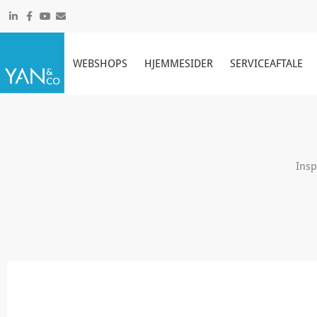
Gå
til
indholdet
WEBSHOPS
HJEMMESIDER
SERVICEAFTALE
Insp