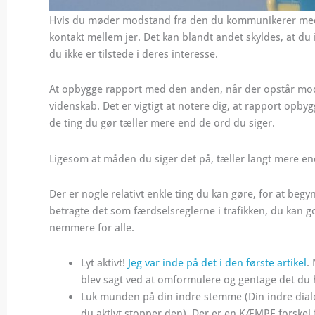
Hvis du møder modstand fra den du kommunikerer med, b
kontakt mellem jer. Det kan blandt andet skyldes, at du 
du ikke er tilstede i deres interesse.
At opbygge rapport med den anden, når der opstår modsta
videnskab. Det er vigtigt at notere dig, at rapport opby
de ting du gør tæller mere end de ord du siger.
Ligesom at måden du siger det på, tæller langt mere en
Der er nogle relativt enkle ting du kan gøre, for at 
betragte det som færdselsreglerne i trafikken, du kan g
nemmere for alle.
Lyt aktivt!
Jeg var inde på det i den første artikel
.
blev sagt ved at omformulere og gentage det du hø
Luk munden på din indre stemme (Din indre dial
du aktivt stopper den). Der er en KÆMPE forskel f