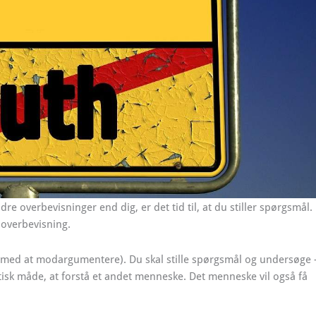
overbevisninger end dig, er det tid til, at du stiller spørgsmål.
s overbevisning.
g med at modargumentere). Du skal stille spørgsmål og undersøge 
tisk måde, at forstå et andet menneske. Det menneske vil også få