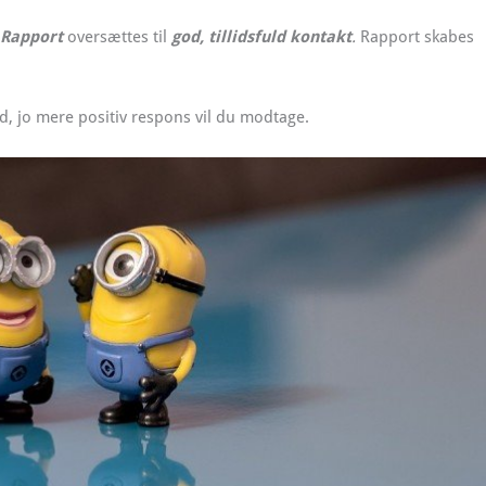
Rapport
oversættes til
god, tillidsfuld kontakt
.
Rapport skabes
 jo mere positiv respons vil du modtage.