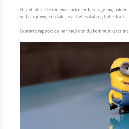
Nej, vi taler ikke om excel ark eller farverige magasiner.
ved at opbygge en følelse af fællesskab og fællestræk.
Jo større rapport du har med den du kommunikerer med,