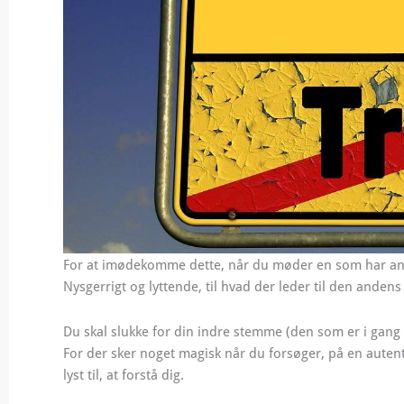
For at imødekomme dette, når du møder en som har andre 
Nysgerrigt og lyttende, til hvad der leder til den anden
Du skal slukke for din indre stemme (den som er i gan
For der sker noget magisk når du forsøger, på en auten
lyst til, at forstå dig.