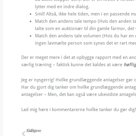
lytter med en indre dialog.
Smil! Altså, ikke hele tiden, men i en passende
Match den andens tale tempo (Hvis den anden tal
talte som en auktionær til din gamle farmor, det v
Match den andens tale volumen (Hvis du har en der
ingen lavmælte person som synes det er rart me
Der er meget mere i det at opbygge rapport med en and
særlig træning – faktisk kunne det kaldes at være
høfli
Jeg er nysgerrig! Hvilke grundlæggende antagelser gør 
Har du gjort dig tanker om hvilke grundlæggende antage
antagelser – Men, det kan også være ubevidste antagels
Lad mig høre i kommentarerne hvilke tanker du gør dig
Tidligere
Tidligere