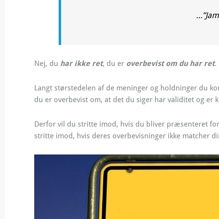
…”Jame
Nej, du
har ikke ret
, du er
overbevist om du har ret
.
Langt størstedelen af de meninger og holdninger du ko
du er overbevist om, at det du siger har validitet og er ko
Derfor vil du stritte imod, hvis du bliver præsenteret f
stritte imod, hvis deres overbevisninger ikke matcher di