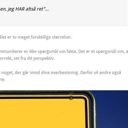
n, jeg HAR altså ret”…
 Det er to meget forskellige størrelser.
mmunikerer er ikke spørgsmål om fakta. Det er et spørgsmål om, a
rrekt, set fra dit perspektiv.
or noget, der går imod dine overbevisning. Derfor vil andre også
ne.