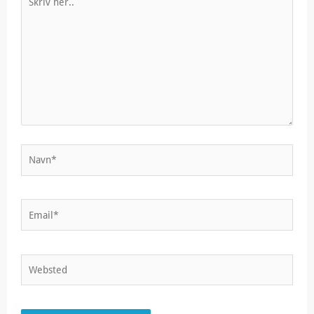
her..
Navn*
Email*
Websted