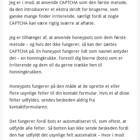
Jeg er i mod, at anvende CAPTCHA som den første metode,
da den introducerer et ekstra skridt for brugerne, som
ganske mange finder irriterende, særligt fordi at nogle
CAPTCHA kan være rigtig sværre at aflæse.
Jeg er tilhænger af, at anvende honeypots som dem første
metode – og hvis det ikke fungerer, så kan der sættes
CAPTCHA på. En honeypot fungerer lidt som navnet antyder
det – en honningkrukke. Forestil dig bierne (bots) som er
irriterende og dem vil du gerne trække hen til
honningkrukken.
Honeypots fungerer på den måde at de oprette et eller
flere usynlige felter til din kontakt formular. Hvis et af disse
felter udfyldes, sendes beskeden aldrig fra
kontaktformularen.
Det fungerer fordi bots er automatiseret til, som oftest, at
udfylde alle felter. Så botten kan ikke sende beskeden fordi
den har udfyldt det usynlige felt automatisk – Hvor i mod