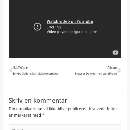
Tidligere
Næ
Tidligere
Næste
Envira Gallery: Dansk Oversættelse
Browser Detektering i WordPress
Skriv en kommentar
Din e-mailadresse vil ikke blive publiceret.
Krævede felter
er markeret med
*
Skriv