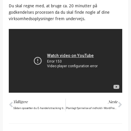
Du skal regne med, at bruge ca. 20 minutter på
godkendelses processen da du skal finde nogle af dine
virksomhedsoplysninger frem undervejs.
Tidligere
Næ
Tidligere
Næste
Sådan opsætter du E-handelstracking til WooCommerce
Planlagt fjernelse af indhold i WordPress: Sådan gør du