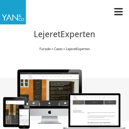
Gå
til
indholdet
LejeretExperten
Forside
»
Cases
»
LejeretExperten