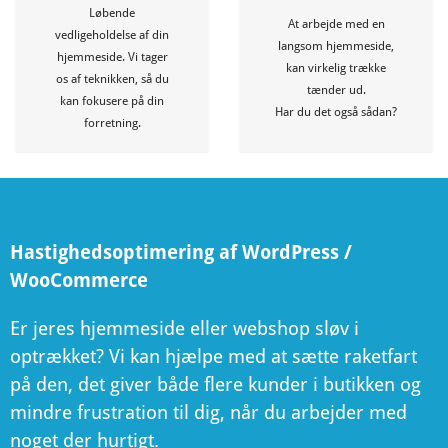
det vil Google også!
sikkerhed og support.
Løbende
– dine kunder vil elske det, og
At arbejde med en
daglige scanninger og backups,
vedligeholdelse af din
hjemmeside eller webshop
langsom hjemmeside,
Opdateringer, virusbeskyttelse,
hjemmeside. Vi tager
Få hastighedsoptimeret din
kan virkelig trække
os af teknikken, så du
tænder ud.
Serviceaftaler
kan fokusere på din
Hastighedsoptimering
Har du det også sådan?
forretning.
Hastighedsoptimering af WordPress /
WooCommerce
Er jeres hjemmeside eller webshop sløv i
optrækket? Vi kan hjælpe med at sætte raketfart
på den, det giver både flere kunder i butikken og
mindre frustration til dig, når du arbejder med
noget der hurtigt.