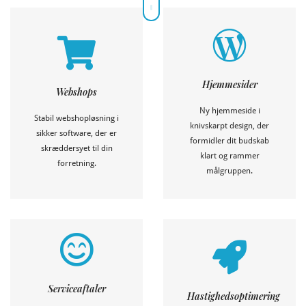
Læs mere
Læs mere
Hjemmesider
Webshops
nemmere.
processen, trin for trin.
at gøre dine arbejdsgange
opgaven, og du er med i
Ny hjemmeside i
Stabil webshopløsning i
WooCommerce, specialbygget til
projektbeskrivelse er vi enige om
knivskarpt design, der
sikker software, der er
Webshop med WordPress og
formidler dit budskab
Med en detaljeret
skræddersyet til din
klart og rammer
forretning.
Webshops
Hjemmesider
målgruppen.
Læs mere
Læs mere
Serviceaftaler
Hastighedsoptimering