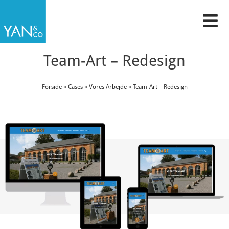
Gå
til
indholdet
Team-Art – Redesign
Forside
»
Cases
»
Vores Arbejde
»
Team-Art – Redesign