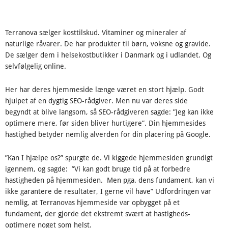
Terranova sælger kosttilskud. Vitaminer og mineraler af
naturlige råvarer. De har produkter til børn, voksne og gravide.
De sælger dem i helsekostbutikker i Danmark og i udlandet. Og
selvfølgelig online.
Her har deres hjemmeside længe været en stort hjælp. Godt
hjulpet af en dygtig SEO-rådgiver. Men nu var deres side
begyndt at blive langsom, så SEO-rådgiveren sagde: ”Jeg kan ikke
optimere mere, før siden bliver hurtigere”. Din hjemmesides
hastighed betyder nemlig alverden for din placering på Google.
”Kan I hjælpe os?” spurgte de. Vi kiggede hjemmesiden grundigt
igennem, og sagde: ”Vi kan godt bruge tid på at forbedre
hastigheden på hjemmesiden. Men pga. dens fundament, kan vi
ikke garantere de resultater, I gerne vil have” Udfordringen var
nemlig, at Terranovas hjemmeside var opbygget på et
fundament, der gjorde det ekstremt svært at hastigheds-
optimere noget som helst.