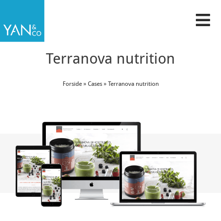
Gå
til
indholdet
Terranova nutrition
Forside
»
Cases
»
Terranova nutrition