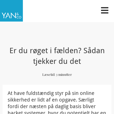
Gå
til
indholdet
Er du røget i fælden? Sådan
tjekker du det
Læsetid:
3
minutter
At have fuldstændig styr på sin online
sikkerhed er lidt af en opgave. Særligt
fordi der næsten på daglig basis bliver
hacket systemer, hvor du potentielt har en