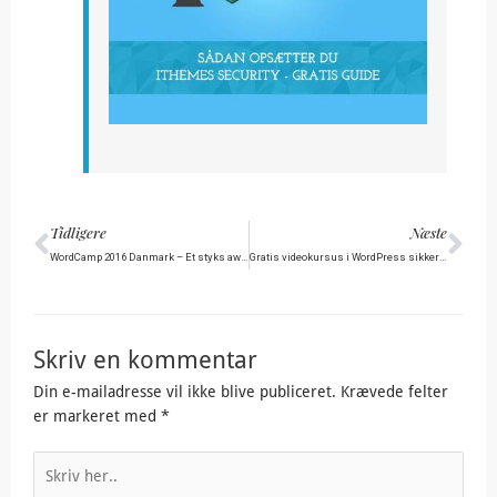
Tidligere
Næ
Tidligere
Næste
WordCamp 2016 Danmark – Et styks award!
Gratis videokursus i WordPress sikkerhed
Skriv en kommentar
Din e-mailadresse vil ikke blive publiceret.
Krævede felter
er markeret med
*
Skriv
her..