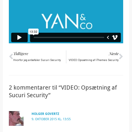
Tidligere
Næ
Tidligere
Næste
Hvorfor jeg anbefaler Sucuri Security
VIDEO: Opsætning af iThemes Security
2 kommentarer til “VIDEO: Opsætning af
Sucuri Security”
HOLGER GOVERTZ
9. OKTOBER 2015 KL. 13:55