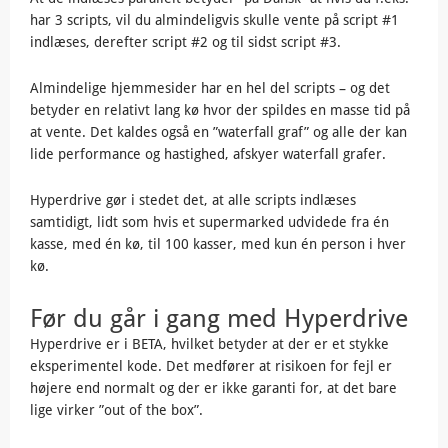
har 3 scripts, vil du almindeligvis skulle vente på script #1
indlæses, derefter script #2 og til sidst script #3.
Almindelige hjemmesider har en hel del scripts – og det
betyder en relativt lang kø hvor der spildes en masse tid på
at vente. Det kaldes også en ”waterfall graf” og alle der kan
lide performance og hastighed, afskyer waterfall grafer.
Hyperdrive gør i stedet det, at alle scripts indlæses
samtidigt, lidt som hvis et supermarked udvidede fra én
kasse, med én kø, til 100 kasser, med kun én person i hver
kø.
Før du går i gang med Hyperdrive
Hyperdrive er i BETA, hvilket betyder at der er et stykke
eksperimentel kode. Det medfører at risikoen for fejl er
højere end normalt og der er ikke garanti for, at det bare
lige virker ”out of the box”.