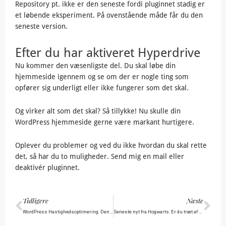
Repository pt. ikke er den seneste fordi pluginnet stadig er
et løbende eksperiment. På ovenstående måde får du den
seneste version.
Efter du har aktiveret Hyperdrive
Nu kommer den væsenligste del. Du skal løbe din
hjemmeside igennem og se om der er nogle ting som
opfører sig underligt eller ikke fungerer som det skal.
Og virker alt som det skal? Så tillykke! Nu skulle din
WordPress hjemmeside gerne være markant hurtigere.
Oplever du problemer og ved du ikke hvordan du skal rette
det, så har du to muligheder. Send mig en mail eller
deaktivér pluginnet.
Tidligere
Næ
Tidligere
Næste
WordPress Hastighedsoptimering: Den hurtige tjekliste
Seneste nyt fra Hogwarts: Er du træt af notifikationer i WordPress administrationen?