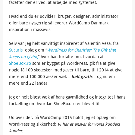
facetter der er ved, at arbejde med systemet.
Hvad end du er udvikler, bruger, designer, administrator
eller bare nysgerrig så leverer WordCamp Danmark
inspiration i massevis.
Selv var jeg helt vanvittigt inspireret af Valentin Vesa, fra
Sucuris
, oplæg om “
WordPress for Charities: The Gift that
keeps on giving
” hvor han fortalte om, hvordan at
ShoeBox.ro
som er bygget på WordPress, gik fra at give
nogle få 100 skoæsker med gaver til børn, til i 2014 at give
mere end 100.000 æsker væk –
helt gratis
– og nu er i
mere end 22 lande!
Jeg er helt blæst væk af hans gavmildhed og integritet i hans
fortælling om hvordan ShoeBox.ro er blevet til!
Ud over det, på WordCamp 2015 holdt jeg et oplæg om
WordPress og sikkerhed:
Vi har et ansvar for vores kunders
kunder.