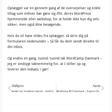
Oplægget var en gennem gang af de overvejelser og enkle
tiltag som enhver bør gøre sig ifht. deres WordPress
hjemmeside eller webshop, for at holde ikke kun dig selv
sikker, men også dine besøgende.
Hvis du vil have slides fra oplægget, så skriv dig på
formularen nedenunder – Så får du dem sendt direkte til
din inbox.
Og endnu en gang, tusind, tusind tak WordCamp Danmark –
Jeg er sindsygt taknemmelig for, at I stiller op og
leverer den indsats, i gør!
Tidligere
Næ
Tidligere
Næste
Verden har mistet en stjerne – Scott Dinsmore
WordCamp 2015 Denmark – English Slides