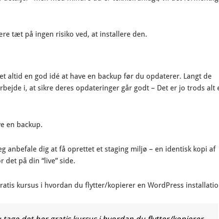
ære tæt på ingen risiko ved, at installere den.
et altid en god idé at have en backup før du opdaterer. Langt de
bejde i, at sikre deres opdateringer går godt – Det er jo trods alt 
ave en backup.
eg anbefale dig at få oprettet et staging miljø – en identisk kopi af
det på din “live” side.
ratis kursus i hvordan du flytter/kopierer en WordPress installati
 tage det her gratis kursus i hvordan du flytter/kopierer