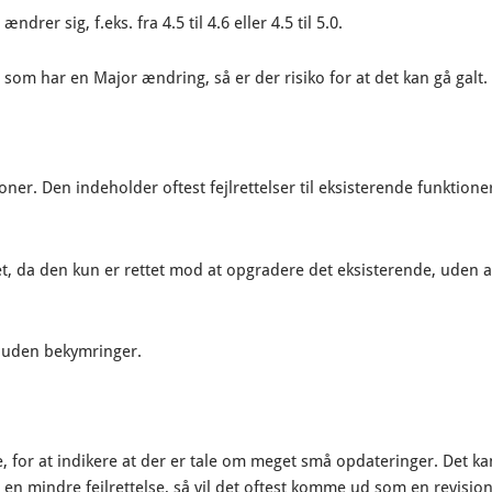
ndrer sig, f.eks. fra 4.5 til 4.6 eller 4.5 til 5.0.
 som har en Major ændring, så er der risiko for at det kan gå galt.
ner. Den indeholder oftest fejlrettelser til eksisterende funktione
t, da den kun er rettet mod at opgradere det eksisterende, uden a
r uden bekymringer.
, for at indikere at der er tale om meget små opdateringer. Det ka
er en mindre fejlrettelse, så vil det oftest komme ud som en revision