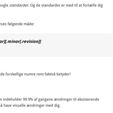
 nogle
standarder
. Og de standarder er med til at fortælle dig
æses følgende måde:
r][.minor[.revision]]
de forskellige numre rent faktisk betyder!
den indeholder 99.9% af gangene ændringer til eksisterende
også have visuelle ændringer med dig.