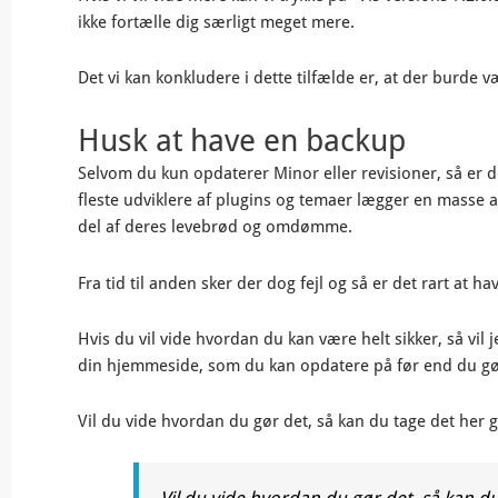
ikke fortælle dig særligt meget mere.
Det vi kan konkludere i dette tilfælde er, at der burde v
Husk at have en backup
Selvom du kun opdaterer Minor eller revisioner, så er d
fleste udviklere af plugins og temaer lægger en masse ar
del af deres levebrød og omdømme.
Fra tid til anden sker der dog fejl og så er det rart at h
Hvis du vil vide hvordan du kan være helt sikker, så vil j
din hjemmeside, som du kan opdatere på før end du gør 
Vil du vide hvordan du gør det, så kan du tage det her g
Vil du vide hvordan du gør det, så kan du