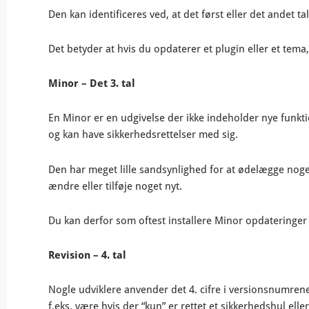
Den kan identificeres ved, at det først eller det andet tal æ
Det betyder at hvis du opdaterer et plugin eller et tema,
Minor – Det 3. tal
En Minor er en udgivelse der ikke indeholder nye funktio
og kan have sikkerhedsrettelser med sig.
Den har meget lille sandsynlighed for at ødelægge noge
ændre eller tilføje noget nyt.
Du kan derfor som oftest installere Minor opdateringe
Revision – 4. tal
Nogle udviklere anvender det 4. cifre i versionsnumrene
f.eks. være hvis der “kun” er rettet et sikkerhedshul ell