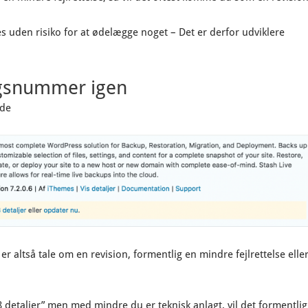
s uden risiko for at ødelægge noget – Det er derfor udviklere
ngsnummer igen
nde
r altså tale om en revision, formentlig en mindre fejlrettelse elle
0.8 detaljer” men med mindre du er teknisk anlagt, vil det formentlig