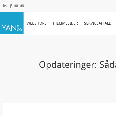
Gå
til
indholdet
WEBSHOPS
HJEMMESIDER
SERVICEAFTALE
Opdateringer: Såda