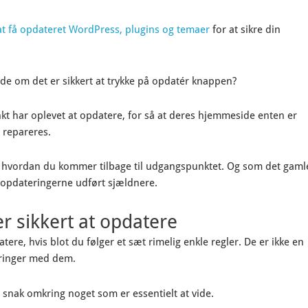
t at få opdateret WordPress, plugins og temaer
for at sikre din
vide om det er sikkert at trykke på opdatér knappen?
nkt har oplevet at opdatere, for så at deres hjemmeside enten er
t repareres.
ved hvordan du kommer tilbage til udgangspunktet. Og som det gaml
r opdateringerne udført sjældnere.
r sikkert at opdatere
atere, hvis blot du følger et sæt rimelig enkle regler. De er ikke en
faringer med dem.
en snak omkring noget som er essentielt at vide.