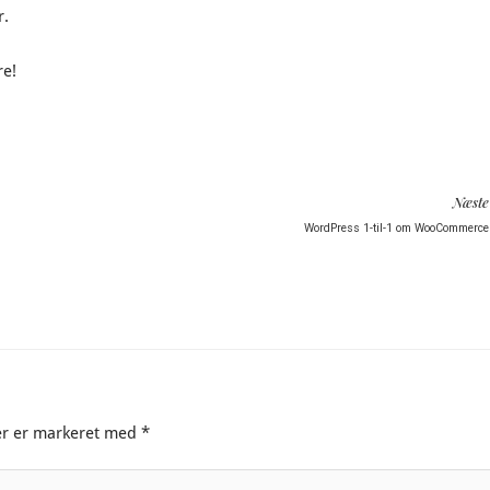
r.
re!
Næste
WordPress 1-til-1 om WooCommerce
er er markeret med
*